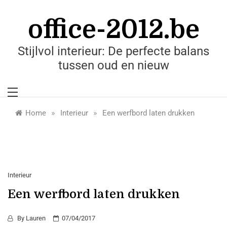
Skip
to
office-2012.be
content
Stijlvol interieur: De perfecte balans
tussen oud en nieuw
»
»
Home
Interieur
Een werfbord laten drukken
Interieur
Een werfbord laten drukken
By
Lauren
07/04/2017