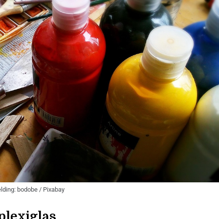
lding: bodobe / Pixabay
plexiglas