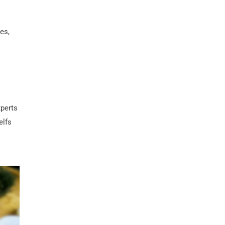
es,
xperts
elfs