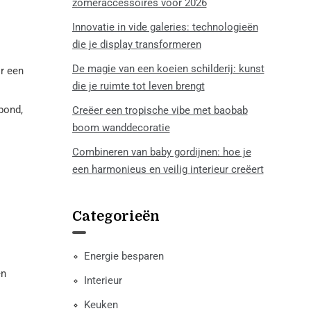
zomeraccessoires voor 2026
Innovatie in vide galeries: technologieën
die je display transformeren
De magie van een koeien schilderij: kunst
r een
die je ruimte tot leven brengt
bond,
Creëer een tropische vibe met baobab
boom wanddecoratie
Combineren van baby gordijnen: hoe je
een harmonieus en veilig interieur creëert
Categorieën
Energie besparen
en
Interieur
Keuken