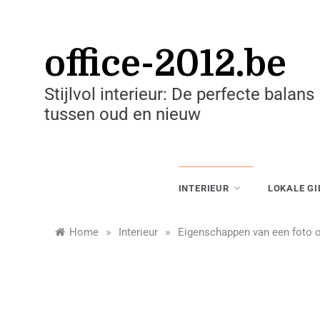
Skip
to
content
office-2012.be
Stijlvol interieur: De perfecte balans
tussen oud en nieuw
INTERIEUR
LOKALE GI
»
»
Home
Interieur
Eigenschappen van een foto 