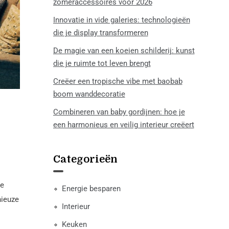
zomeraccessoires voor 2026
Innovatie in vide galeries: technologieën
die je display transformeren
De magie van een koeien schilderij: kunst
die je ruimte tot leven brengt
Creëer een tropische vibe met baobab
boom wanddecoratie
Combineren van baby gordijnen: hoe je
een harmonieus en veilig interieur creëert
Categorieën
ze
Energie besparen
nieuze
Interieur
Keuken