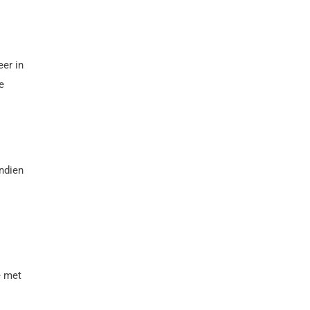
er in
e
ndien
e met