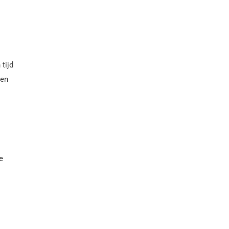
tijd
den
e