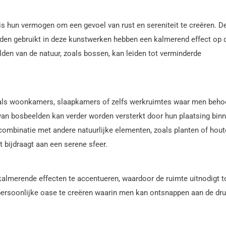
 hun vermogen om een gevoel van rust en sereniteit te creëren. D
rden gebruikt in deze kunstwerken hebben een kalmerend effect op 
den van de natuur, zoals bossen, kan leiden tot verminderde
oals woonkamers, slaapkamers of zelfs werkruimtes waar men beho
van bosbeelden kan verder worden versterkt door hun plaatsing bin
 combinatie met andere natuurlijke elementen, zoals planten of hou
bijdraagt aan een serene sfeer.
kalmerende effecten te accentueren, waardoor de ruimte uitnodigt t
 persoonlijke oase te creëren waarin men kan ontsnappen aan de dr