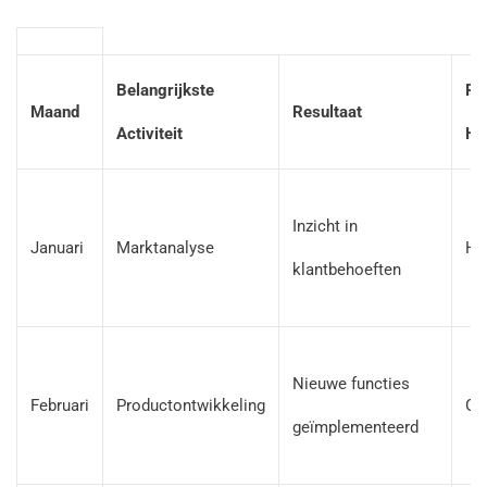
Belangrijkste
Pri
Maand
Resultaat
Activiteit
He
Inzicht in
Januari
Marktanalyse
Ho
klantbehoeften
Nieuwe functies
Februari
Productontwikkeling
Ge
geïmplementeerd