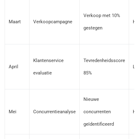
Verkoop met 10%
Maart
Verkoopcampagne
Ho
gestegen
Klantenservice
Tevredenheidsscore
April
La
evaluatie
85%
Nieuwe
Mei
Concurrentieanalyse
concurrenten
Ho
geïdentificeerd