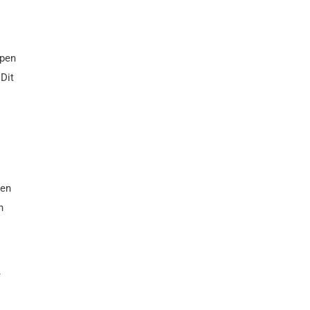
lpen
Dit
len
h
e