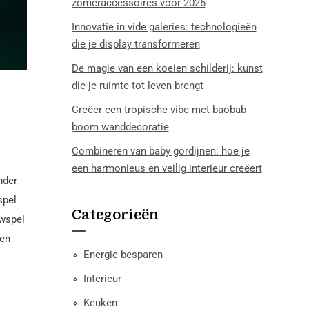
zomeraccessoires voor 2026
Innovatie in vide galeries: technologieën
die je display transformeren
De magie van een koeien schilderij: kunst
die je ruimte tot leven brengt
Creëer een tropische vibe met baobab
boom wanddecoratie
Combineren van baby gordijnen: hoe je
een harmonieus en veilig interieur creëert
nder
spel
Categorieën
uwspel
 en
Energie besparen
Interieur
Keuken