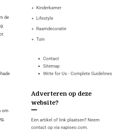
Kinderkamer
om de
Lifestyle
g.
Raamdecoratie
or.
Tuin
Contact
Sitemap
chade
Write for Us - Complete Guidelines
Adverteren op deze
website?
en om
ng,
Een artikel of link plaatsen? Neem
contact op via
napiseo.com
.