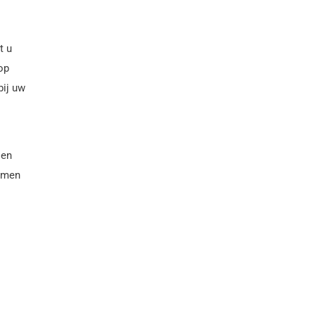
t u
op
bij uw
sen
ramen