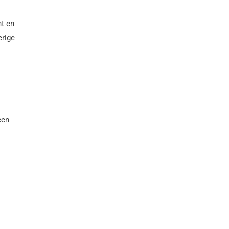
t en
erige
een