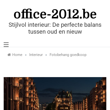
Skip
to
office-2012.be
content
Stijlvol interieur: De perfecte balans
tussen oud en nieuw
»
»
Home
Interieur
Fotobehang goedkoop